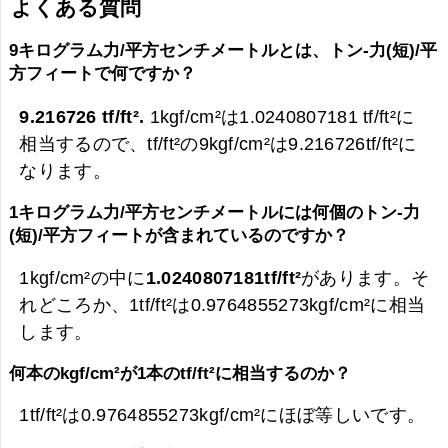
よくある質問
9キログラム力/平方センチメートルとは、トン-力(短)/平
方フィートで何ですか？
9.216726 tf/ft².
1kgf/cm²は1.0240807181 tf/ft²に
相当するので、tf/ft²の9kgf/cm²は
9.216726tf/ft²に
なります。
1キログラム力/平方センチメートルには何個のトン-力
(短)/平方フィートが含まれているのですか？
1kgf/cm²の中に
1.0240807181tf/ft²
があります。そ
れどころか、1tf/ft²は0.9764855273kgf/cm²に相当
します。
何本のkgf/cm²が1本のtf/ft²に相当するのか？
1tf/ft²は0.9764855273kgf/cm²にほぼ等しいです。