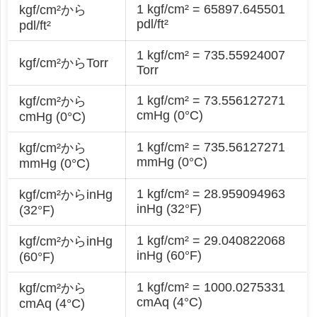
1 kgf/cm² = 65897.645501
kgf/cm²から
pdl/ft²
pdl/ft²
1 kgf/cm² = 735.55924007
kgf/cm²からTorr
Torr
1 kgf/cm² = 73.556127271
kgf/cm²から
cmHg (0°C)
cmHg (0°C)
1 kgf/cm² = 735.56127271
kgf/cm²から
mmHg (0°C)
mmHg (0°C)
1 kgf/cm² = 28.959094963
kgf/cm²からinHg
inHg (32°F)
(32°F)
1 kgf/cm² = 29.040822068
kgf/cm²からinHg
inHg (60°F)
(60°F)
1 kgf/cm² = 1000.0275331
kgf/cm²から
cmAq (4°C)
cmAq (4°C)