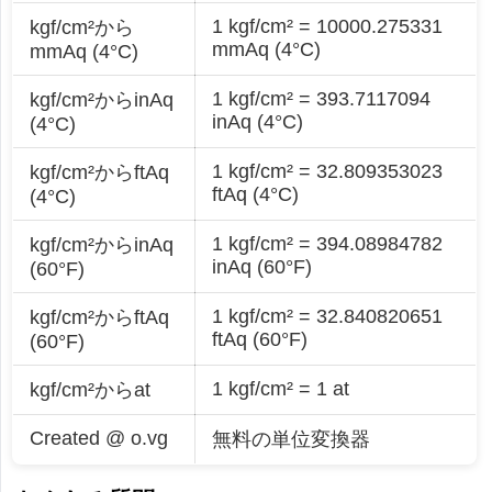
1 kgf/cm² = 10000.275331
kgf/cm²から
mmAq (4°C)
mmAq (4°C)
1 kgf/cm² = 393.7117094
kgf/cm²からinAq
inAq (4°C)
(4°C)
1 kgf/cm² = 32.809353023
kgf/cm²からftAq
ftAq (4°C)
(4°C)
1 kgf/cm² = 394.08984782
kgf/cm²からinAq
inAq (60°F)
(60°F)
1 kgf/cm² = 32.840820651
kgf/cm²からftAq
ftAq (60°F)
(60°F)
1 kgf/cm² = 1 at
kgf/cm²からat
Created @ o.vg
無料の単位変換器