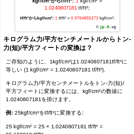
kgf/cm²からtf/ft²:
1
kgf/cm² =
1.0240807181
tf/ft²;
tf/ft²からkgf/cm²:
1
tf/ft² =
0.9764855273
kgf/cm²;
jp.O.
vg
©
キログラム力/平方センチメートルからトン-
力(短)/平方フィートの変換は？
ご存知のように、1kgf/cm²は1.0240807181tf/ft²に
等しい (1 kgf/cm² = 1.0240807181 tf/ft²).
キログラム力/平方センチメートルをトン-力(短)/
平方フィートに変換するには、kgf/cm²の数値に
1.0240807181を掛けます。
例:
25kgf/cm²をtf/ft²に変換する:
25 kgf/cm² = 25 × 1.0240807181 tf/ft² =