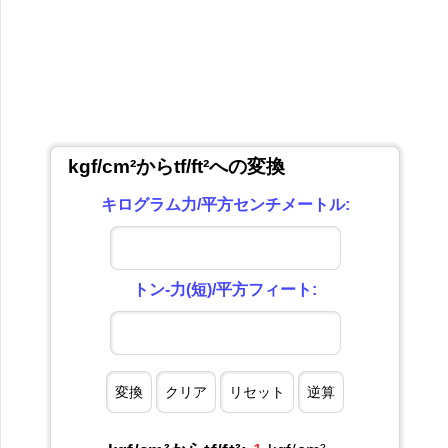
kgf/cm²からtf/ft²への変換
キログラム力/平方センチメートル:
トン-力(短)/平方フィート: