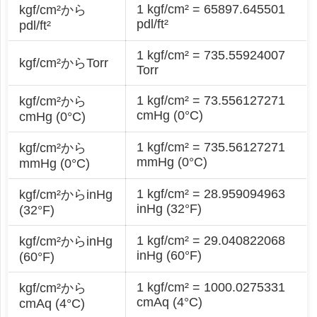
1 kgf/cm² = 65897.645501
kgf/cm²から
pdl/ft²
pdl/ft²
1 kgf/cm² = 735.55924007
kgf/cm²からTorr
Torr
1 kgf/cm² = 73.556127271
kgf/cm²から
cmHg (0°C)
cmHg (0°C)
1 kgf/cm² = 735.56127271
kgf/cm²から
mmHg (0°C)
mmHg (0°C)
1 kgf/cm² = 28.959094963
kgf/cm²からinHg
inHg (32°F)
(32°F)
1 kgf/cm² = 29.040822068
kgf/cm²からinHg
inHg (60°F)
(60°F)
1 kgf/cm² = 1000.0275331
kgf/cm²から
cmAq (4°C)
cmAq (4°C)