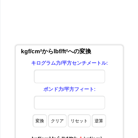
kgf/cm²からlbf/ft²への変換
キログラム力/平方センチメートル:
ポンド力/平方フィート: