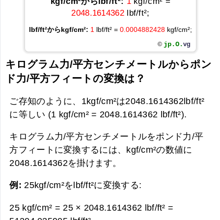
kgf/cm²からlbf/ft²:
1
kgf/cm² =
2048.1614362
lbf/ft²;
lbf/ft²からkgf/cm²:
1
lbf/ft² =
0.0004882428
kgf/cm²;
jp.O.
vg
©
キログラム力/平方センチメートルからポン
ド力/平方フィートの変換は？
ご存知のように、1kgf/cm²は2048.1614362lbf/ft²
に等しい (1 kgf/cm² = 2048.1614362 lbf/ft²).
キログラム力/平方センチメートルをポンド力/平
方フィートに変換するには、kgf/cm²の数値に
2048.1614362を掛けます。
例:
25kgf/cm²をlbf/ft²に変換する:
25 kgf/cm² = 25 × 2048.1614362 lbf/ft² =