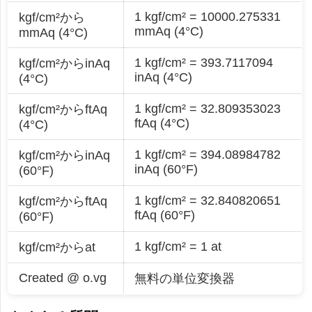
1 kgf/cm² = 10000.275331
kgf/cm²から
mmAq (4°C)
mmAq (4°C)
1 kgf/cm² = 393.7117094
kgf/cm²からinAq
inAq (4°C)
(4°C)
1 kgf/cm² = 32.809353023
kgf/cm²からftAq
ftAq (4°C)
(4°C)
1 kgf/cm² = 394.08984782
kgf/cm²からinAq
inAq (60°F)
(60°F)
1 kgf/cm² = 32.840820651
kgf/cm²からftAq
ftAq (60°F)
(60°F)
1 kgf/cm² = 1 at
kgf/cm²からat
Created @ o.vg
無料の単位変換器