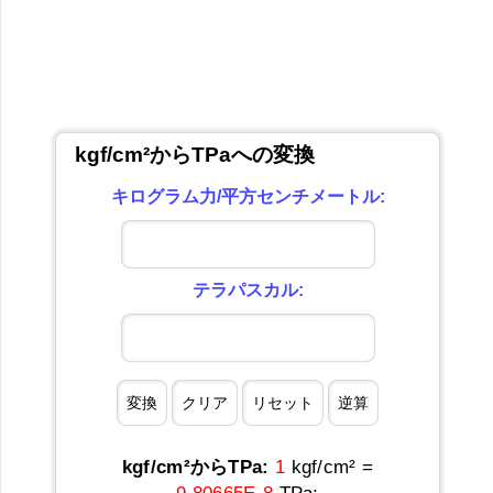
kgf/cm²からTPaへの変換
キログラム力/平方センチメートル:
テラパスカル:
kgf/cm²からTPa:
1
kgf/cm² =