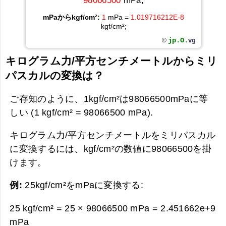
98066500
mPa;
mPaからkgf/cm²:
1
mPa =
1.019716212E-8
kgf/cm²;
jp.O.
vg
©
キログラム力/平方センチメートルからミリ
パスカルの変換は？
ご存知のように、1kgf/cm²は98066500mPaに等
しい (1 kgf/cm² = 98066500 mPa).
キログラム力/平方センチメートルをミリパスカル
に変換するには、kgf/cm²の数値に98066500を掛
けます。
例:
25kgf/cm²をmPaに変換する:
25 kgf/cm² = 25 × 98066500 mPa =
2.451662e+9
mPa