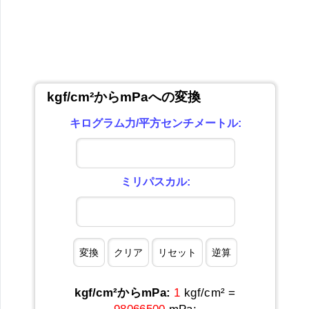
kgf/cm²からmPaへの変換
キログラム力/平方センチメートル:
ミリパスカル:
kgf/cm²からmPa:
1
kgf/cm² =