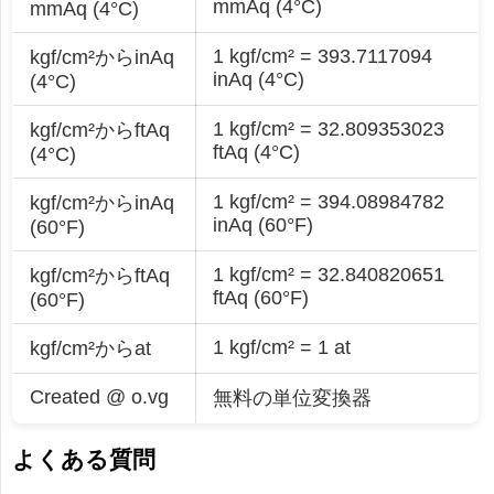
mmAq (4°C)
mmAq (4°C)
1 kgf/cm² = 393.7117094
kgf/cm²からinAq
inAq (4°C)
(4°C)
1 kgf/cm² = 32.809353023
kgf/cm²からftAq
ftAq (4°C)
(4°C)
1 kgf/cm² = 394.08984782
kgf/cm²からinAq
inAq (60°F)
(60°F)
1 kgf/cm² = 32.840820651
kgf/cm²からftAq
ftAq (60°F)
(60°F)
1 kgf/cm² = 1 at
kgf/cm²からat
Created @ o.vg
無料の単位変換器
よくある質問