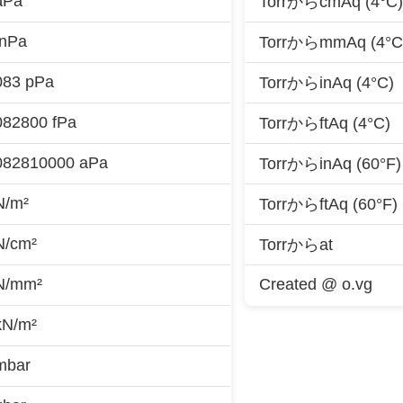
µPa
TorrからcmAq (4°C)
 nPa
TorrからmmAq (4°C
083 pPa
TorrからinAq (4°C)
082800 fPa
TorrからftAq (4°C)
082810000 aPa
TorrからinAq (60°F)
N/m²
TorrからftAq (60°F)
N/cm²
Torrからat
 N/mm²
Created @ o.vg
kN/m²
mbar