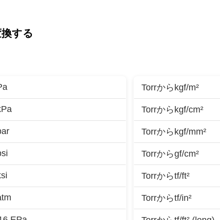
変換する
Pa
Torrからkgf/m²
kPa
Torrからkgf/cm²
bar
Torrからkgf/mm²
si
Torrからgf/cm²
si
Torrからtf/ft²
atm
Torrからtf/in²
-16 EPa