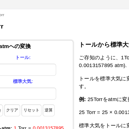
rr
r
トールから標準大
らatmへの変換
ご存知のように、1Torrは
トール:
0.0013157895 atm).
トールを標準大気に変換
標準大気:
す。
例:
25Torrをatmに
25 Torr = 25 × 0.00
標準大気をトールに変換
らatm:
1
Torr =
0.0013157895