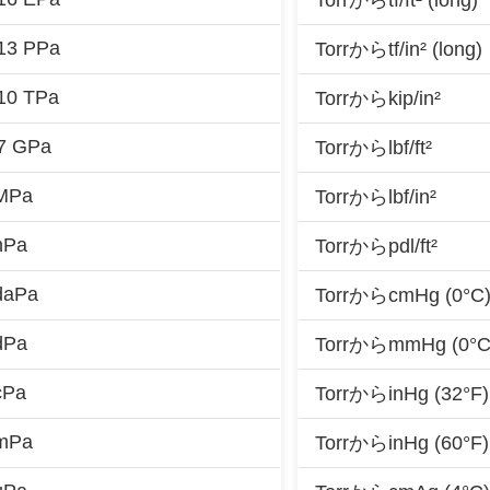
Torrからtf/ft² (long)
-13 PPa
Torrからtf/in² (long)
-10 TPa
Torrからkip/in²
-7 GPa
Torrからlbf/ft²
 MPa
Torrからlbf/in²
hPa
Torrからpdl/ft²
daPa
TorrからcmHg (0°C
dPa
TorrからmmHg (0°C
cPa
TorrからinHg (32°F)
 mPa
TorrからinHg (60°F)