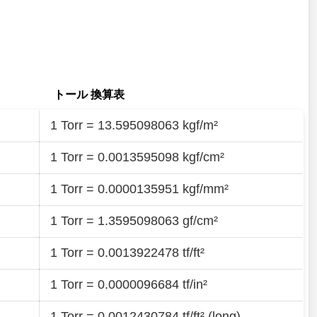
トール 換算表
1 Torr = 13.595098063 kgf/m²
1 Torr = 0.0013595098 kgf/cm²
1 Torr = 0.0000135951 kgf/mm²
1 Torr = 1.3595098063 gf/cm²
1 Torr = 0.0013922478 tf/ft²
1 Torr = 0.0000096684 tf/in²
1 Torr = 0.0012430784 tf/ft² (long)