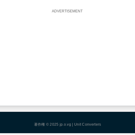
著作権 © 2025
jp.o.vg
|
Unit Converters