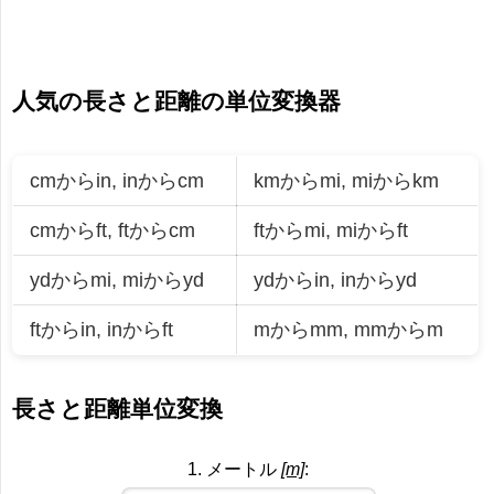
人気の長さと距離の単位変換器
cmからin
,
inからcm
kmからmi
,
miからkm
cmからft
,
ftからcm
ftからmi
,
miからft
ydからmi
,
miからyd
ydからin
,
inからyd
ftからin
,
inからft
mからmm
,
mmからm
長さと距離単位変換
1. メートル
[m]
: