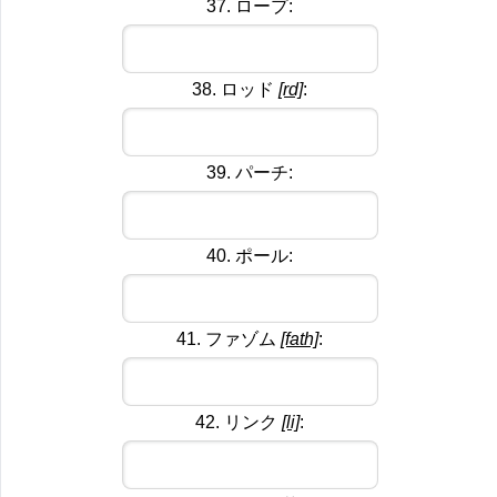
37. ロープ:
38. ロッド
[rd]
:
39. パーチ:
40. ポール:
41. ファゾム
[fath]
:
42. リンク
[li]
: