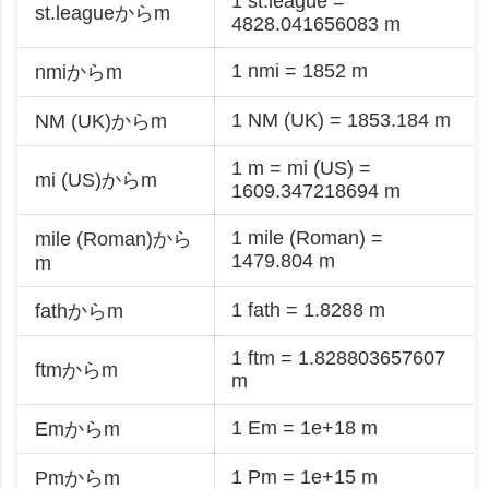
1 st.league =
st.leagueからm
4828.041656083 m
1 nmi = 1852 m
nmiからm
1 NM (UK) = 1853.184 m
NM (UK)からm
1 m = mi (US) =
mi (US)からm
1609.347218694 m
1 mile (Roman) =
mile (Roman)から
1479.804 m
m
1 fath = 1.8288 m
fathからm
1 ftm = 1.828803657607
ftmからm
m
1 Em = 1e+18 m
Emからm
1 Pm = 1e+15 m
Pmからm