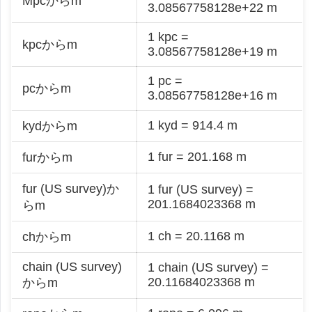
Mpcからm
3.08567758128e+22 m
1 kpc =
kpcからm
3.08567758128e+19 m
1 pc =
pcからm
3.08567758128e+16 m
1 kyd = 914.4 m
kydからm
1 fur = 201.168 m
furからm
fur (US survey)か
1 fur (US survey) =
201.1684023368 m
らm
1 ch = 20.1168 m
chからm
chain (US survey)
1 chain (US survey) =
20.11684023368 m
からm