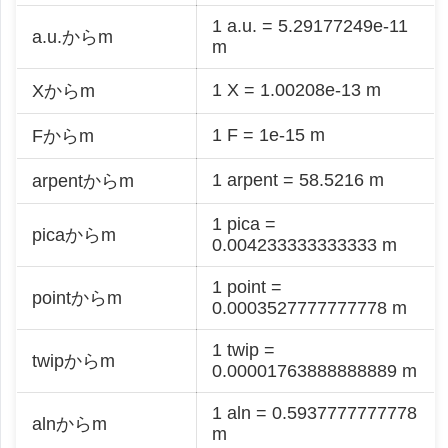
1 a.u. = 5.29177249e-11
a.u.からm
m
1 X = 1.00208e-13 m
Xからm
1 F = 1e-15 m
Fからm
1 arpent = 58.5216 m
arpentからm
1 pica =
picaからm
0.004233333333333 m
1 point =
pointからm
0.0003527777777778 m
1 twip =
twipからm
0.00001763888888889 m
1 aln = 0.5937777777778
alnからm
m