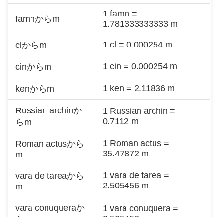
1 famn =
famnからm
1.781333333333 m
1 cl = 0.000254 m
clからm
1 cin = 0.000254 m
cinからm
1 ken = 2.11836 m
kenからm
Russian archinか
1 Russian archin =
0.7112 m
らm
1 Roman actus =
Roman actusから
35.47872 m
m
1 vara de tarea =
vara de tareaから
2.505456 m
m
vara conuqueraか
1 vara conuquera =