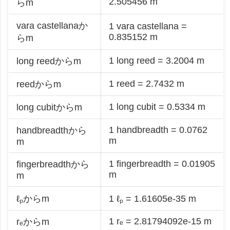
2.505456 m
らm
vara castellanaか
1 vara castellana =
0.835152 m
らm
1 long reed = 3.2004 m
long reedからm
1 reed = 2.7432 m
reedからm
1 long cubit = 0.5334 m
long cubitからm
1 handbreadth = 0.0762
handbreadthから
m
m
1 fingerbreadth = 0.01905
fingerbreadthから
m
m
ℓₚからm
1 ℓₚ = 1.61605e-35 m
1 rₑ = 2.81794092e-15 m
rₑからm