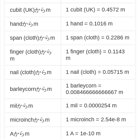
1 cubit (UK) = 0.4572 m
cubit (UK)からm
1 hand = 0.1016 m
handからm
1 span (cloth) = 0.2286 m
span (cloth)からm
1 finger (cloth) = 0.1143
finger (cloth)から
m
m
1 nail (cloth) = 0.05715 m
nail (cloth)からm
1 barleycorn =
barleycornからm
0.008466666666667 m
1 mil = 0.0000254 m
milからm
1 microinch = 2.54e-8 m
microinchからm
1 A = 1e-10 m
Aからm