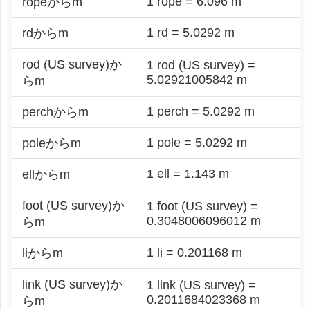
1 rope = 6.096 m
ropeからm
1 rd = 5.0292 m
rdからm
rod (US survey)か
1 rod (US survey) =
5.02921005842 m
らm
1 perch = 5.0292 m
perchからm
1 pole = 5.0292 m
poleからm
1 ell = 1.143 m
ellからm
foot (US survey)か
1 foot (US survey) =
0.3048006096012 m
らm
1 li = 0.201168 m
liからm
link (US survey)か
1 link (US survey) =
0.2011684023368 m
らm