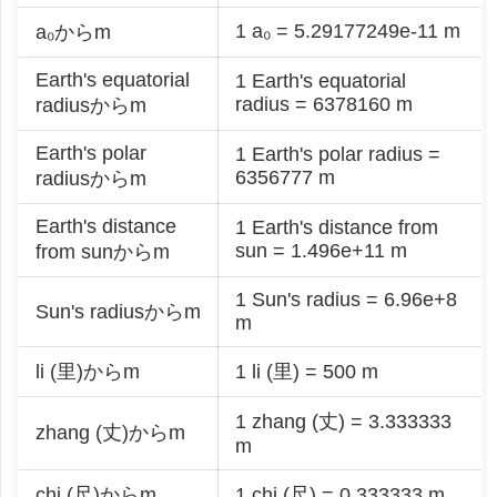
1 a₀ = 5.29177249e-11 m
a₀からm
Earth's equatorial
1 Earth's equatorial
radius = 6378160 m
radiusからm
Earth's polar
1 Earth's polar radius =
6356777 m
radiusからm
Earth's distance
1 Earth's distance from
sun = 1.496e+11 m
from sunからm
1 Sun's radius = 6.96e+8
Sun's radiusからm
m
li (里)からm
1 li (里) = 500 m
1 zhang (丈) = 3.333333
zhang (丈)からm
m
chi (尺)からm
1 chi (尺) = 0.333333 m