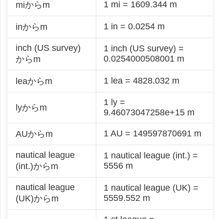
1 mi = 1609.344 m
miからm
1 in = 0.0254 m
inからm
inch (US survey)
1 inch (US survey) =
0.0254000508001 m
からm
1 lea = 4828.032 m
leaからm
1 ly =
lyからm
9.46073047258e+15 m
1 AU = 149597870691 m
AUからm
nautical league
1 nautical league (int.) =
5556 m
(int.)からm
nautical league
1 nautical league (UK) =
5559.552 m
(UK)からm