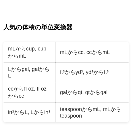
人気の体積の単位変換器
mLからcup
,
cup
mLからcc
,
ccからmL
からmL
Lからgal
,
galから
ft³からyd³
,
yd³からft³
L
ccからfl oz
,
fl oz
galからqt
,
qtからgal
からcc
teaspoonからmL
,
mLから
in³からL
,
Lからin³
teaspoon