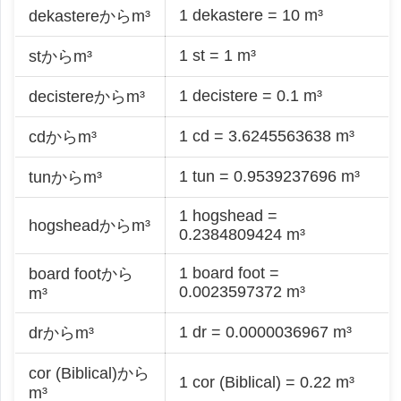
1 dekastere = 10 m³
dekastereからm³
1 st = 1 m³
stからm³
1 decistere = 0.1 m³
decistereからm³
1 cd = 3.6245563638 m³
cdからm³
1 tun = 0.9539237696 m³
tunからm³
1 hogshead =
hogsheadからm³
0.2384809424 m³
1 board foot =
board footから
0.0023597372 m³
m³
1 dr = 0.0000036967 m³
drからm³
cor (Biblical)から
1 cor (Biblical) = 0.22 m³
m³