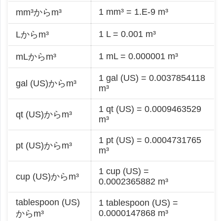
1 mm³ = 1.E-9 m³
mm³からm³
1 L = 0.001 m³
Lからm³
1 mL = 0.000001 m³
mLからm³
1 gal (US) = 0.0037854118
gal (US)からm³
m³
1 qt (US) = 0.0009463529
qt (US)からm³
m³
1 pt (US) = 0.0004731765
pt (US)からm³
m³
1 cup (US) =
cup (US)からm³
0.0002365882 m³
tablespoon (US)
1 tablespoon (US) =
0.0000147868 m³
からm³