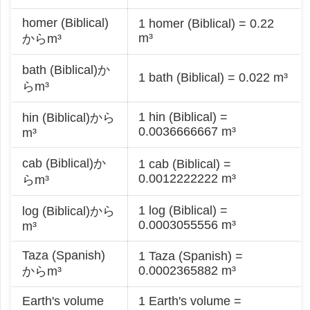
homer (Biblical)
1 homer (Biblical) = 0.22
m³
からm³
bath (Biblical)か
1 bath (Biblical) = 0.022 m³
らm³
1 hin (Biblical) =
hin (Biblical)から
0.0036666667 m³
m³
cab (Biblical)か
1 cab (Biblical) =
0.0012222222 m³
らm³
1 log (Biblical) =
log (Biblical)から
0.0003055556 m³
m³
Taza (Spanish)
1 Taza (Spanish) =
0.0002365882 m³
からm³
Earth's volume
1 Earth's volume =