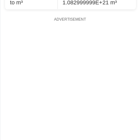
to m³
1.082999999E+21 m³