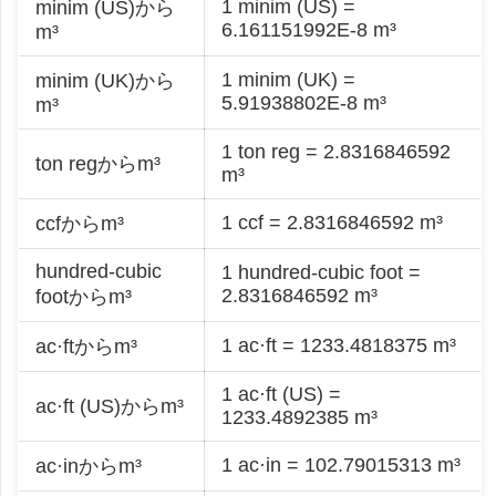
1 minim (US) =
minim (US)から
6.161151992E-8 m³
m³
1 minim (UK) =
minim (UK)から
5.91938802E-8 m³
m³
1 ton reg = 2.8316846592
ton regからm³
m³
1 ccf = 2.8316846592 m³
ccfからm³
hundred-cubic
1 hundred-cubic foot =
2.8316846592 m³
footからm³
1 ac·ft = 1233.4818375 m³
ac·ftからm³
1 ac·ft (US) =
ac·ft (US)からm³
1233.4892385 m³
1 ac·in = 102.79015313 m³
ac·inからm³