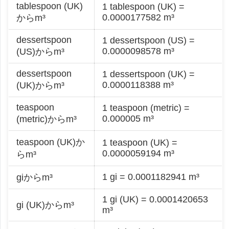
tablespoon (UK)
1 tablespoon (UK) =
0.0000177582 m³
からm³
dessertspoon
1 dessertspoon (US) =
0.0000098578 m³
(US)からm³
dessertspoon
1 dessertspoon (UK) =
0.0000118388 m³
(UK)からm³
teaspoon
1 teaspoon (metric) =
0.000005 m³
(metric)からm³
teaspoon (UK)か
1 teaspoon (UK) =
0.0000059194 m³
らm³
1 gi = 0.0001182941 m³
giからm³
1 gi (UK) = 0.0001420653
gi (UK)からm³
m³