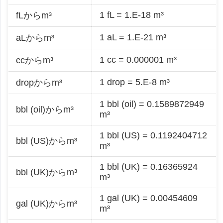
1 fL = 1.E-18 m³
fLからm³
1 aL = 1.E-21 m³
aLからm³
1 cc = 0.000001 m³
ccからm³
1 drop = 5.E-8 m³
dropからm³
1 bbl (oil) = 0.1589872949
bbl (oil)からm³
m³
1 bbl (US) = 0.1192404712
bbl (US)からm³
m³
1 bbl (UK) = 0.16365924
bbl (UK)からm³
m³
1 gal (UK) = 0.00454609
gal (UK)からm³
m³