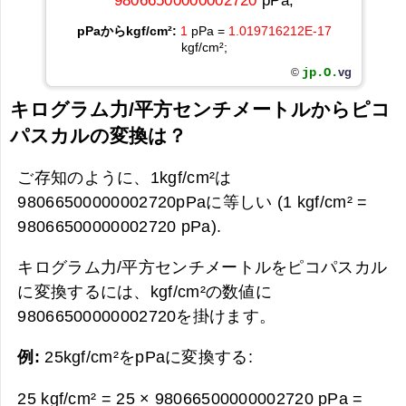
98066500000002720
pPa;
pPaからkgf/cm²:
1
pPa =
1.019716212E-17
kgf/cm²;
jp.O.
vg
©
キログラム力/平方センチメートルからピコ
パスカルの変換は？
ご存知のように、1kgf/cm²は
98066500000002720pPaに等しい (1 kgf/cm² =
98066500000002720 pPa).
キログラム力/平方センチメートルをピコパスカル
に変換するには、kgf/cm²の数値に
98066500000002720を掛けます。
例:
25kgf/cm²をpPaに変換する:
25 kgf/cm² = 25 × 98066500000002720 pPa =