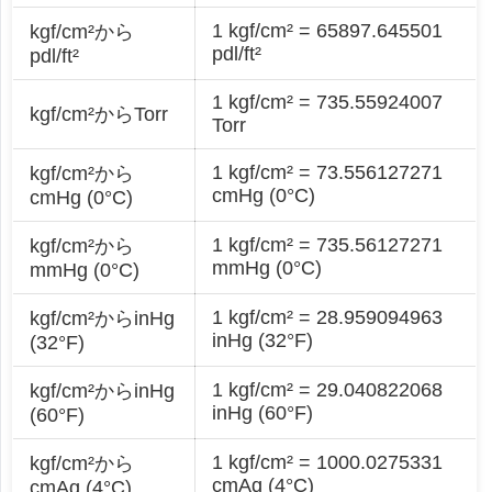
1 kgf/cm² = 65897.645501
kgf/cm²から
pdl/ft²
pdl/ft²
1 kgf/cm² = 735.55924007
kgf/cm²からTorr
Torr
1 kgf/cm² = 73.556127271
kgf/cm²から
cmHg (0°C)
cmHg (0°C)
1 kgf/cm² = 735.56127271
kgf/cm²から
mmHg (0°C)
mmHg (0°C)
1 kgf/cm² = 28.959094963
kgf/cm²からinHg
inHg (32°F)
(32°F)
1 kgf/cm² = 29.040822068
kgf/cm²からinHg
inHg (60°F)
(60°F)
1 kgf/cm² = 1000.0275331
kgf/cm²から
cmAq (4°C)
cmAq (4°C)