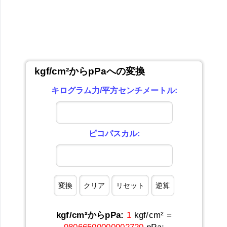
kgf/cm²からpPaへの変換
キログラム力/平方センチメートル:
ピコパスカル:
kgf/cm²からpPa:
1
kgf/cm² =