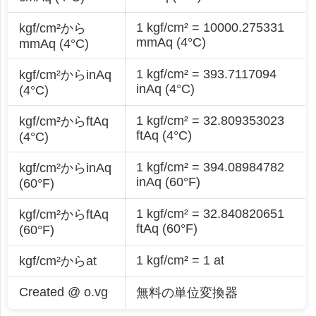
1 kgf/cm² = 10000.275331
kgf/cm²から
mmAq (4°C)
mmAq (4°C)
1 kgf/cm² = 393.7117094
kgf/cm²からinAq
inAq (4°C)
(4°C)
1 kgf/cm² = 32.809353023
kgf/cm²からftAq
ftAq (4°C)
(4°C)
1 kgf/cm² = 394.08984782
kgf/cm²からinAq
inAq (60°F)
(60°F)
1 kgf/cm² = 32.840820651
kgf/cm²からftAq
ftAq (60°F)
(60°F)
1 kgf/cm² = 1 at
kgf/cm²からat
Created @ o.vg
無料の単位変換器