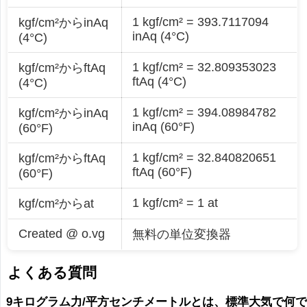
1 kgf/cm² = 393.7117094
kgf/cm²からinAq
inAq (4°C)
(4°C)
1 kgf/cm² = 32.809353023
kgf/cm²からftAq
ftAq (4°C)
(4°C)
1 kgf/cm² = 394.08984782
kgf/cm²からinAq
inAq (60°F)
(60°F)
1 kgf/cm² = 32.840820651
kgf/cm²からftAq
ftAq (60°F)
(60°F)
1 kgf/cm² = 1 at
kgf/cm²からat
Created @ o.vg
無料の単位変換器
よくある質問
9キログラム力/平方センチメートルとは、標準大気で何