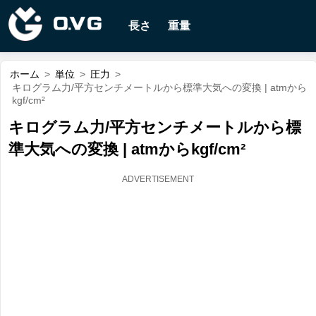
長さ
重量
ホーム
>
単位
>
圧力
>
キログラム力/平方センチメートルから標準大気への変換 | atmから
kgf/cm²
キログラム力/平方センチメートルから標
準大気への変換 | atmからkgf/cm²