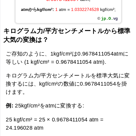
atmからkgf/cm²:
1
atm =
1.0332274528
kgf/cm²;
jp.O.
vg
©
キログラム力/平方センチメートルから標準
大気の変換は？
ご存知のように、1kgf/cm²は0.9678411054atmに
等しい (1 kgf/cm² = 0.9678411054 atm).
キログラム力/平方センチメートルを標準大気に変
換するには、kgf/cm²の数値に0.9678411054を掛
けます。
例:
25kgf/cm²をatmに変換する:
25 kgf/cm² = 25 × 0.9678411054 atm =
24.196028 atm