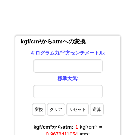
kgf/cm²からatmへの変換
キログラム力/平方センチメートル:
標準大気:
kgf/cm²からatm:
1
kgf/cm² =
0.9678411054
atm;