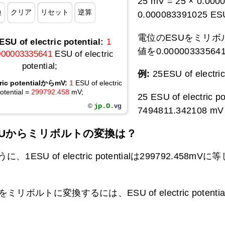
25 mV = 25 × 0.00000
0.000083391025 ESU o
電位のESUをミリボルトに
 of electric potential:
1
値を0.000003335
000003335641
ESU of electric
potential;
例:
25ESU of elect
tric potentialからmV:
1
ESU of electric
otential =
299792.458
mV;
25 ESU of electric p
jp.O.
vg
©
7494811.342108 mV
SUからミリボルトの変換は？
ESU of electric potentialは299792.458mVに等しい（1 
ミリボルトに変換するには、ESU of electric potent