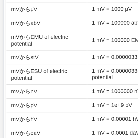
1 mV = 1000 μV
mVからμV
1 mV = 100000 a
mVからabV
mVからEMU of electric
1 mV = 100000 EMU 
potential
1 mV = 0.0000033
mVからstV
1 mV = 0.00000333
mVからESU of electric
potential
potential
1 mV = 1000000 
mVからnV
1 mV = 1e+9 pV
mVからpV
1 mV = 0.00001 h
mVからhV
1 mV = 0.0001 da
mVからdaV