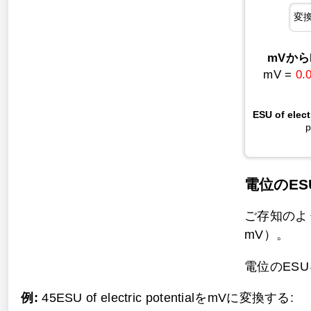
mVからESU
mV =
0.
ESU of elec
p
電位のE
ご存知のように、1
mV）。
電位のESUを
例:
45ESU of electric potentialをmVに変換する: