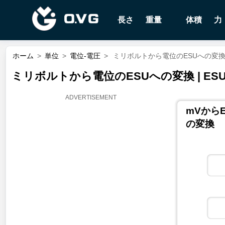
長さ
重量
体積
力
ホーム
>
単位
>
電位-電圧
>
ミリボルトから電位のESUへの変換 | ESU o
ミリボルトから電位のESUへの変換 | ESU of el
mVからESU
の変換