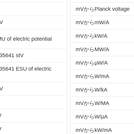
mVからPlanck voltage
bV
mVからmW/A
mVからkW/A
of electric potential
mVからMW/A
35641 stV
mVからμW/A
5641 ESU of electric
mVからW/mA
nV
mVからW/kA
mVからW/MA
V
mVからW/μA
V
mVからkW/mA