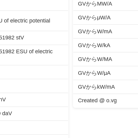
GVからMW/A
GVからμW/A
f electric potential
GVからW/mA
51982 stV
GVからW/kA
1982 ESU of electric
GVからW/MA
GVからW/μA
GVからkW/mA
hV
Created @ o.vg
0 daV