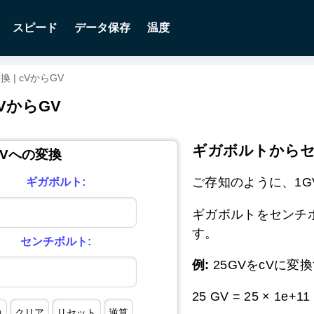
スピード
データ保存
温度
| cVからGV
VからGV
ギガボルトから
cVへの変換
ご存知のように、1GVは1e
ギガボルト:
ギガボルトをセンチボ
す。
センチボルト:
例:
25GVをcVに変換
25 GV = 25 × 1e+11