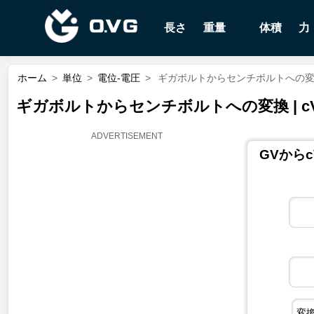
長さ
重量
体積
力
ホーム
>
単位
>
電位-電圧
>
ギガボルトからセンチボルトへの変換 
ギガボルトからセンチボルトへの変換 | c
GVから