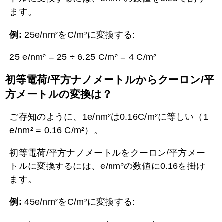
ます。
例:
25e/nm²をC/m²に変換する:
25 e/nm² = 25 ÷ 6.25 C/m² =
4 C/m²
初等電荷/平方ナノメートルからクーロン/平
方メートルの変換は？
ご存知のように、1e/nm²は0.16C/m²に等しい（1
e/nm² = 0.16 C/m²）。
初等電荷/平方ナノメートルをクーロン/平方メー
トルに変換するには、e/nm²の数値に0.16を掛け
ます。
例:
45e/nm²をC/m²に変換する: