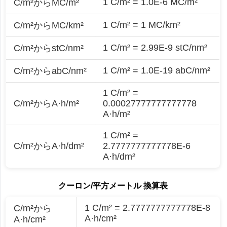
1 C/m² = 1.0E-6 MC/m²
C/m²からMC/m²
1 C/m² = 1 MC/km²
C/m²からMC/km²
1 C/m² = 2.99E-9 stC/nm²
C/m²からstC/nm²
1 C/m² = 1.0E-19 abC/nm²
C/m²からabC/nm²
1 C/m² =
C/m²からA·h/m²
0.00027777777777778
A·h/m²
1 C/m² =
C/m²からA·h/dm²
2.7777777777778E-6
A·h/dm²
クーロン/平方メートル 換算表
1 C/m² = 2.7777777777778E-8
C/m²から
A·h/cm²
A·h/cm²