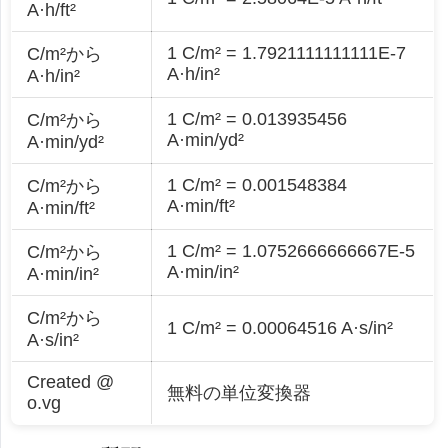
A·h/ft²
1 C/m² = 1.7921111111111E-7
C/m²から
A·h/in²
A·h/in²
1 C/m² = 0.013935456
C/m²から
A·min/yd²
A·min/yd²
1 C/m² = 0.001548384
C/m²から
A·min/ft²
A·min/ft²
1 C/m² = 1.0752666666667E-5
C/m²から
A·min/in²
A·min/in²
C/m²から
1 C/m² = 0.00064516 A·s/in²
A·s/in²
Created @
無料の単位変換器
o.vg