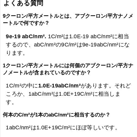
よくある質問
9クーロン/平方メートルとは、アブクーロン/平方ナノメ
ートルで何ですか？
9e-19 abC/nm².
1C/m²は1.0E-19 abC/nm²に相当
するので、abC/nm²の9C/m²は
9e-19abC/nm²にな
ります。
1クーロン/平方メートルには何個のアブクーロン/平方ナ
ノメートルが含まれているのですか？
1C/m²の中に
1.0E-19abC/nm²
があります。それど
ころか、1abC/nm²は1.0E+19C/m²に相当しま
す。
何本のC/m²が1本のabC/nm²に相当するのか？
1abC/nm²は1.0E+19C/m²にほぼ等しいです。