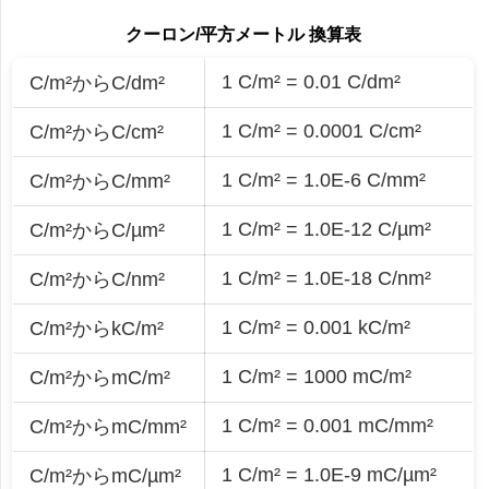
クーロン/平方メートル 換算表
1 C/m² = 0.01 C/dm²
C/m²からC/dm²
1 C/m² = 0.0001 C/cm²
C/m²からC/cm²
1 C/m² = 1.0E-6 C/mm²
C/m²からC/mm²
1 C/m² = 1.0E-12 C/µm²
C/m²からC/µm²
1 C/m² = 1.0E-18 C/nm²
C/m²からC/nm²
1 C/m² = 0.001 kC/m²
C/m²からkC/m²
1 C/m² = 1000 mC/m²
C/m²からmC/m²
1 C/m² = 0.001 mC/mm²
C/m²からmC/mm²
1 C/m² = 1.0E-9 mC/µm²
C/m²からmC/µm²