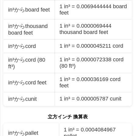
1 in³ = 0.0069444444 board
in³からboard feet
feet
1 in³ = 0.0000069444
in³からthousand
thousand board feet
board feet
1 in³ = 0.0000045211 cord
in³からcord
1 in³ = 0.0000072338 cord
in³からcord (80
(80 ft³)
ft³)
1 in³ = 0.000036169 cord
in³からcord feet
feet
1 in³ = 0.000005787 cunit
in³からcunit
立方インチ 換算表
1 in³ = 0.0004084967
in³からpallet
pallet