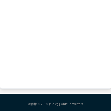
著作権 © 2025
jp.o.vg
|
Unit Converters