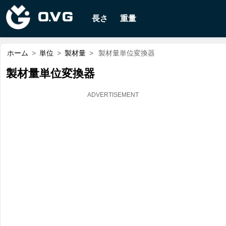
長さ
重量
ホーム
>
単位
>
製材量
>
製材量単位変換器
製材量単位変換器