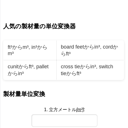
人気の製材量の単位変換器
board feetからin³
,
cordか
ft³からm³
,
in³から
m³
らft³
cunitからft³
,
pallet
cross tieからin³
,
switch
からin³
tieからft³
製材量単位変換
1. 立方メートル
[m³]
: