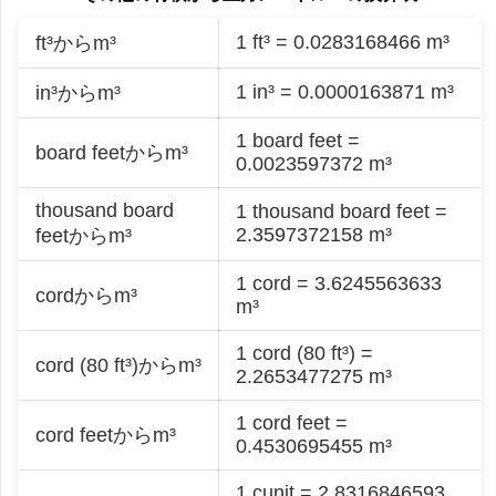
1 ft³ = 0.0283168466 m³
ft³からm³
1 in³ = 0.0000163871 m³
in³からm³
1 board feet =
board feetからm³
0.0023597372 m³
thousand board
1 thousand board feet =
2.3597372158 m³
feetからm³
1 cord = 3.6245563633
cordからm³
m³
1 cord (80 ft³) =
cord (80 ft³)からm³
2.2653477275 m³
1 cord feet =
cord feetからm³
0.4530695455 m³
1 cunit = 2.8316846593