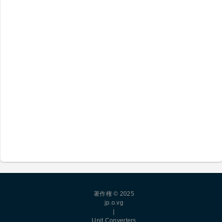
著作権 © 2025
jp.o.vg
|
Unit Converters