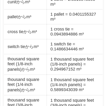
cunitからm³
m³
1 pallet = 0.0401155327
palletからm³
m³
1 cross tie =
cross tieからm³
0.0943894886 m³
1 switch tie =
switch tieからm³
0.1486634446 m³
thousand square
1 thousand square feet
feet (1/8-inch
(1/8-inch panels) =
0.294967152 m³
panels)からm³
thousand square
1 thousand square feet
feet (1/4-inch
(1/4-inch panels) =
0.5899343039 m³
panels)からm³
thousand square
1 thousand square feet
feet (3/8-inch
(3/8-inch panels) =