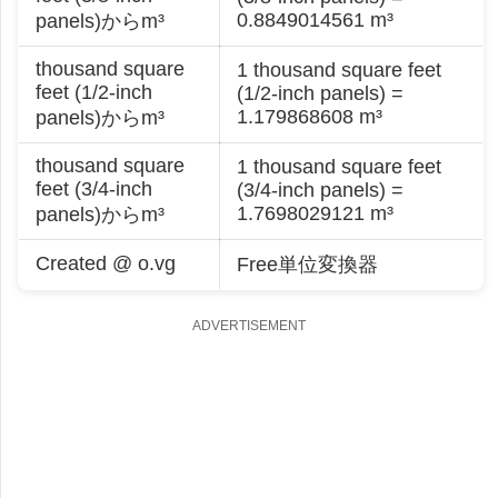
0.8849014561 m³
panels)からm³
thousand square
1 thousand square feet
feet (1/2-inch
(1/2-inch panels) =
1.179868608 m³
panels)からm³
thousand square
1 thousand square feet
feet (3/4-inch
(3/4-inch panels) =
1.7698029121 m³
panels)からm³
Created @ o.vg
Free単位変換器