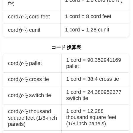
ft³)
1 cord = 8 cord feet
cordからcord feet
1 cord = 1.28 cunit
cordからcunit
コード 換算表
1 cord = 90.352941169
cordからpallet
pallet
1 cord = 38.4 cross tie
cordからcross tie
1 cord = 24.380952377
cordからswitch tie
switch tie
1 cord = 12.288
cordからthousand
thousand square feet
square feet (1/8-inch
(1/8-inch panels)
panels)