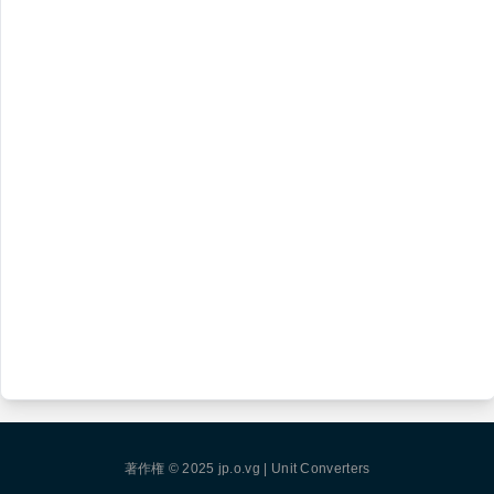
著作権 © 2025
jp.o.vg
|
Unit Converters