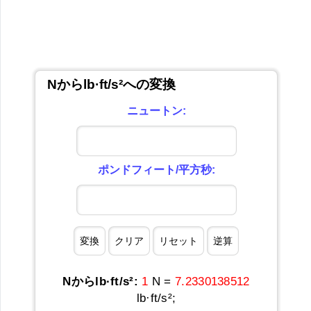
Nからlb·ft/s²への変換
ニュートン:
ポンドフィート/平方秒:
Nからlb·ft/s²:
1
N =
7.2330138512
lb·ft/s²;