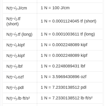
1 N = 100 J/cm
NからJ/cm
Nからtf
1 N = 0.0001124045 tf (short)
(short)
1 N = 0.0001003611 tf (long)
Nからtf (long)
1 N = 0.0002248089 kipf
Nからkipf
1 N = 0.0002248089 kipf
Nからkipf
1 N = 0.2248089431 lbf
Nからlbf
1 N = 3.5969430896 ozf
Nからozf
1 N = 7.2330138512 pdl
Nからpdl
1 N = 7.2330138512 lb·ft/s²
Nからlb·ft/s²