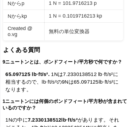
1 N = 101.9716213 p
Nからp
1 N = 0.1019716213 kp
Nからkp
Created @
無料の単位変換器
o.vg
よくある質問
9ニュートンとは、ポンドフィート/平方秒で何ですか？
65.097125 lb·ft/s².
1Nは7.2330138512 lb·ft/s²に
相当するので、lb·ft/s²の9Nは
65.097125lb·ft/s²に
なります。
1ニュートンには何個のポンドフィート/平方秒が含まれ
いるのですか？
1Nの中に
7.2330138512lb·ft/s²
があります。それ