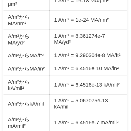
1 A/m² = 1e-18 MA/μm²
μm²
A/m²から
1 A/m² = 1e-24 MA/nm²
MA/nm²
1 A/m² = 8.361274e-7
A/m²から
MA/yd²
MA/yd²
1 A/m² = 9.290304e-8 MA/ft²
A/m²からMA/ft²
1 A/m² = 6.4516e-10 MA/in²
A/m²からMA/in²
A/m²から
1 A/m² = 6.4516e-13 kA/mil²
kA/mil²
1 A/m² = 5.067075e-13
A/m²からkA/mil
kA/mil
A/m²から
1 A/m² = 6.4516e-7 mA/mil²
mA/mil²