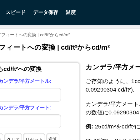
スピード
データ保存
温度
トへの変換 | cd/ft²からcd/m²
への変換 | cd/ft²からcd/m²
カンデラ/平方メ
らcd/ft²への変換
ご存知のように、1cd/m²は
カンデラ/平方メートル:
0.09290304 cd/ft²).
カンデラ/平方メート
カンデラ/平方フィート:
の数値に0.092903
例:
25cd/m²をcd/f