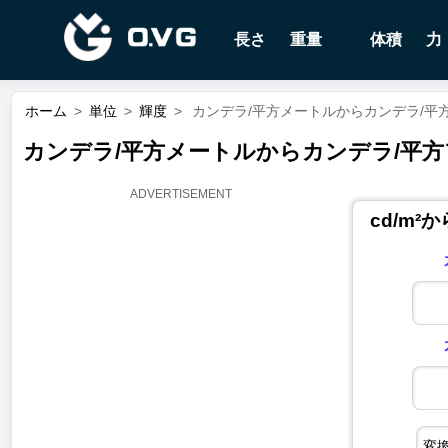
長さ
重量
体積
力
ホーム
>
単位
>
輝度
>
カンデラ/平方メートルからカンデラ/平方フィー
カンデラ/平方メートルからカンデラ/平方フィート
cd/m²か