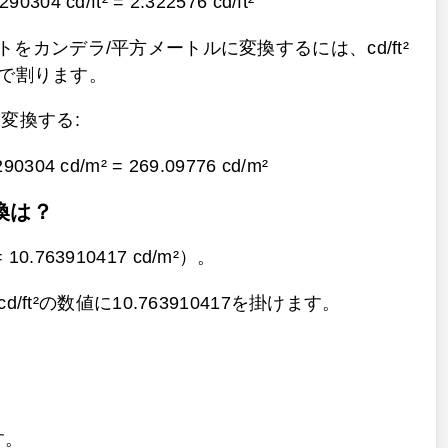
290304 cd/ft² =
2.322576 cd/ft²
をカンデラ/平方メートルに変換するには、cd/ft²
04で割ります。
m²に変換する:
9290304 cd/m² =
269.09776 cd/m²
換は？
10.763910417 cd/m²）。
²の数値に10.763910417を掛けます。
す。