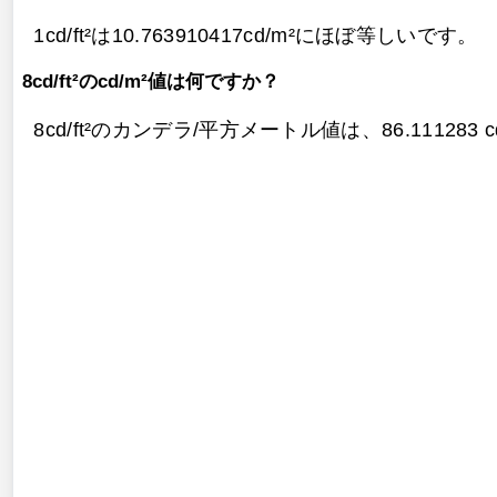
1cd/ft²は10.763910417cd/m²にほぼ等しいです。
8cd/ft²のcd/m²値は何ですか？
8cd/ft²のカンデラ/平方メートル値は、
86.111283 