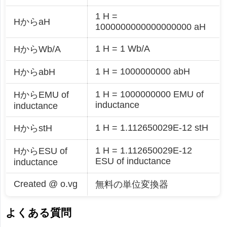
1 H =
HからaH
1000000000000000000 aH
1 H = 1 Wb/A
HからWb/A
1 H = 1000000000 abH
HからabH
1 H = 1000000000 EMU of
HからEMU of
inductance
inductance
1 H = 1.112650029E-12 stH
HからstH
1 H = 1.112650029E-12
HからESU of
ESU of inductance
inductance
Created @ o.vg
無料の単位変換器
よくある質問