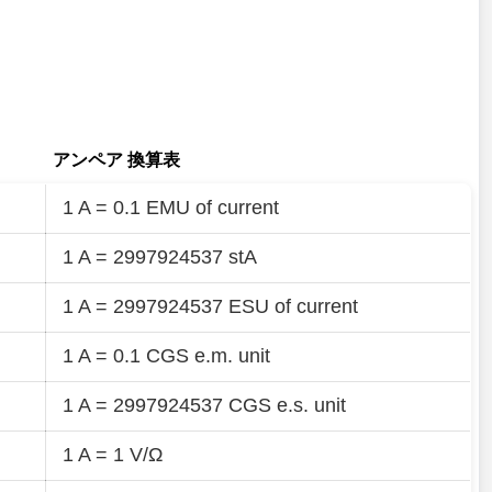
アンペア 換算表
1 A = 0.1 EMU of current
1 A = 2997924537 stA
1 A = 2997924537 ESU of current
1 A = 0.1 CGS e.m. unit
1 A = 2997924537 CGS e.s. unit
1 A = 1 V/Ω