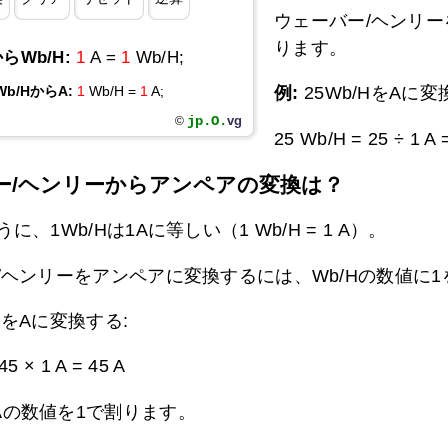
ウェーバー/ヘンリー
ります。
らWb/H:
1
A =
1
Wb/H;
例:
25Wb/HをAに変
Wb/HからA:
1
Wb/H =
1
A;
jp.O.
vg
©
25 Wb/H = 25 ÷ 1 A
ー/ヘンリーからアンペアの変換は？
に、1Wb/Hは1Aに等しい（1 Wb/H = 1 A）。
/ヘンリーをアンペアに変換するには、Wb/Hの数値に
/HをAに変換する:
45 × 1 A =
45 A
Aの数値を1で割ります。