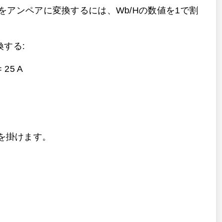
をアンペアに変換するには、Wb/Hの数値を1で割
換する:
 =
25 A
1を掛けます。