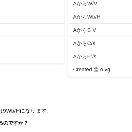
AからW/V
AからWb/H
AからS·V
AからC/s
AからFr/s
Created @ o.vg
は
9Wb/Hになります。
るのですか？