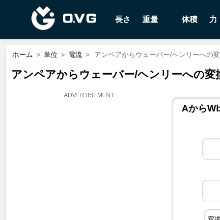
長さ
重量
体積
力
ホーム
>
単位
>
電流
>
アンペアからウェーバー/ヘンリーへの変換 
アンペアからウェーバー/ヘンリーへの変換 |
AからW