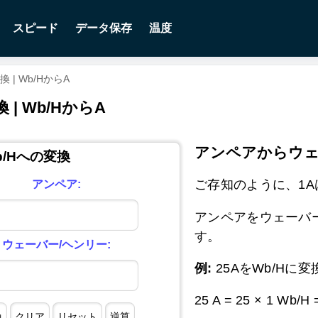
スピード
データ保存
温度
| Wb/HからA
 Wb/HからA
アンペアからウェ
b/Hへの変換
ご存知のように、1Aは1W
アンペア:
アンペアをウェーバ
す。
ウェーバー/ヘンリー:
例:
25AをWb/Hに変
25 A = 25 × 1 Wb/H